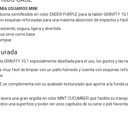
ARA USUARIOS MINI
licona semiflexible en color ENDER PURPLE para la tablet GRAVITY 10,1”
n esquinas reforzadas para una máxima absorción de impactos y fácil 
istente, segura, ligera y divertida
que sirve como base
limpiar
gurada
la GRAVITY 10,1 especialmente diseñada para el uso, los gustos y las n
 es muy fácil de limpiar con un paño húmedo y cuenta con esquinas ref
s.
 se complementa con su acabado texturizado que aporta a la funda un
rasera una gran argolla en color MINT CUCUMBER que facilita su transport
obre una superficie y poder ver unos capítulos de su serie o peli favorita