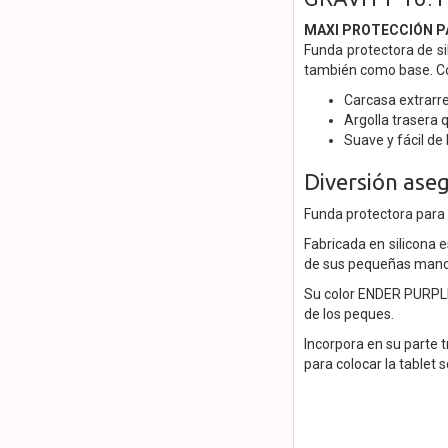
MAXI PROTECCIÓN P
Funda protectora de si
también como base. Co
Carcasa extrarres
Argolla trasera 
Suave y fácil de 
Diversión ase
Funda protectora para 
Fabricada en silicona
de sus pequeñas mano
Su color ENDER PURPLE
de los peques.
Incorpora en su parte t
para colocar la tablet s