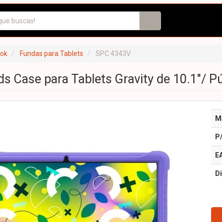
ook
Fundas para Tablets
SPC 4343V
s Case para Tablets Gravity de 10.1"/ P
M
P
E
Di