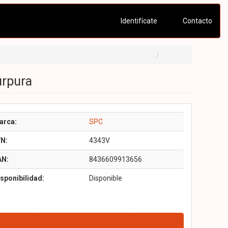
Identifícate
Contacto
úrpura
arca:
SPC
/N:
4343V
AN:
8436609913656
sponibilidad:
Disponible