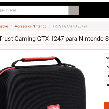
nsolas
Accesorios Nintendo
TRUST GAMING 25424
 Trust Gaming GTX 1247 para Nintendo S
M
P
E
Di