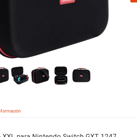
nformación
o XXL para Nintendo Switch GXT 1247