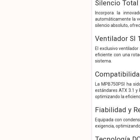
Silencio Tota
Incorpora la innovad
automáticamente la vel
silencio absoluto, ofre
Ventilador SI
El exclusivo ventilado
eficiente con una rota
sistema.
Compatibilida
La MPB750PSI ha sido
estándares ATX 3.1 y P
optimizando la eficien
Fiabilidad y 
Equipada con condensa
exigencia, optimizand
Tecnología D