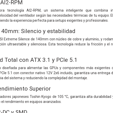
l AI2-RPM
ora tecnología AI2-RPM, un sistema inteligente que combina int
ocidad del ventilador según las necesidades térmicas de tu equipo. El
ciendo la experiencia perfecta para setups exigentes y profesionales.
 140mm: Silencio y estabilidad
r SI Extreme Silence de 140mm con núcleo de cobre y aluminio, y rodami
ción ultraestable y silenciosa. Esta tecnología reduce la fricción y el
d Total con ATX 3.1 y PCIe 5.1
 diseñada para alimentar las GPUs y componentes más exigentes de
CIe 5.1 con conector nativo 12V 2x6 incluido, garantiza una entrega d
cia del sistema y reduciendo la complejidad del montaje.
Rendimiento Superior
dores japoneses Toshin Kyogo de 105 °C, garantiza alta durabilidad 
o el rendimiento en equipos avanzados.
C-DC y SMD