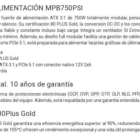
LIMENTACIÓN MPB750PSI
fuente de alimentación ATX 3.1 de 750W totalmente modular, pens
d y silencio. Su certificación 80 PLUS Gold, la conversión DC-DC y los
a fiable y constante incluso bajo carga. Integra un ventilador SI E
 mínimo. Además, su diseño full modular facilita una gestión de cables
orte PCIe 5.1, está preparada para alimentar tarjetas gráficas de últim
ia
0PLUS Gold
TX 3.1 y PCIe 5.1 con conector nativo 12V 2x6
ntía
al. 10 años de garantía
ma de protecciones electrónicas (OCP, OVP, OPP, OTP, OLP, NLO, PFP,
les del equipo. Además, está respaldada por una garantía extendida de 
 80Plus Gold
S Gold garantiza una eficiencia energética superior al 90%, reducien
 de 105ºC ofrecen un rendimiento excepcional y una vida útil prolongad