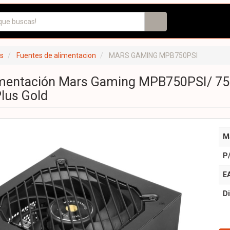
s
Fuentes de alimentacion
MARS GAMING MPB750PSI
imentación Mars Gaming MPB750PSI/ 75
Plus Gold
M
P
E
Di