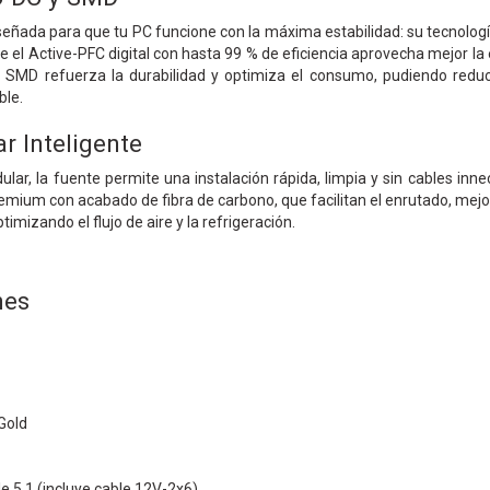
eñada para que tu PC funcione con la máxima estabilidad: su tecnolo
 el Active-PFC digital con hasta 99 % de eficiencia aprovecha mejor la e
 SMD refuerza la durabilidad y optimiza el consumo, pudiendo reduc
ble.
r Inteligente
ar, la fuente permite una instalación rápida, limpia y sin cables inne
emium con acabado de fibra de carbono, que facilitan el enrutado, mejor
imizando el flujo de aire y la refrigeración.
nes
Gold
e 5.1 (incluye cable 12V-2x6)