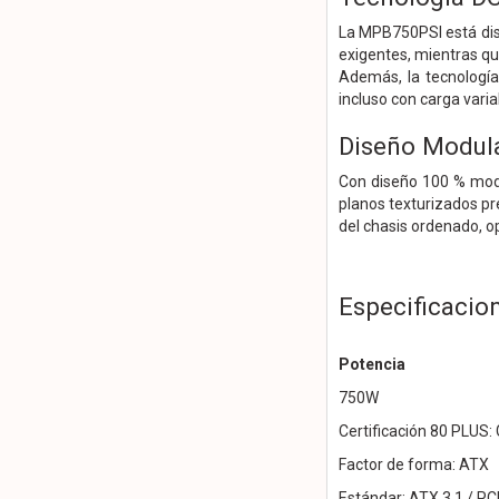
La MPB750PSI está dis
exigentes, mientras que
Además, la tecnología
incluso con carga varia
Diseño Modula
Con diseño 100 % modul
planos texturizados pr
del chasis ordenado, opt
Especificacio
Potencia
750W
Certificación 80 PLUS: 
Factor de forma: ATX
Estándar: ATX 3.1 / PCI