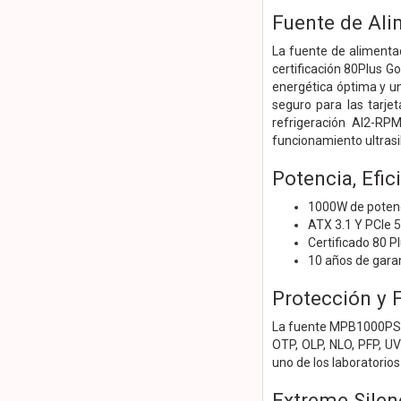
Fuente de Al
La fuente de alimenta
certificación 80Plus G
energética óptima y un
seguro para las tarje
refrigeración AI2-RPM
funcionamiento ultrasil
Potencia, Efic
1000W de poten
ATX 3.1 Y PCIe 
Certificado 80 P
10 años de gara
Protección y F
La fuente MPB1000PSI 
OTP, OLP, NLO, PFP, U
uno de los laboratorio
Extreme Sile