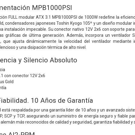
imentación MPB1000PSI
ción FULL modular ATX 3.1 MPB1000PSI de 1000W redefine la eficienci
old, condensadores japoneses Toshin Kyogo 105º y un diseño modular in
a instalación impecable. Su conector nativo 12V 2x6 con soporte para 
tas gráficas de última generación. Además, incorpora un ventilado
, que ajusta dinámicamente la velocidad del ventilador mediante in
encioso y una disipación térmica de alto nivel.
iencia y Silencio Absoluto
cia
5.1 con conector 12V 2x6
lus Gold
ntía
iabilidad. 10 Años de Garantía
está respaldada por una garantía líder de 10 años y un avanzado siste
VP, SCP y TCP, asegurando un suministro de energía seguro y fiable pa
s alemán más reconocidos de calidad y seguridad, garantiza fiabilidad 
nce AI2-RPM