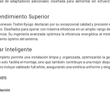
dad de adaptadores adicionales. Diseñada para alimentar sin esfue
Rendimiento Superior
neses Toshin Kyogo destacan por su excepcional calidad y precisión en
es. Diseñados para operar con máxima eficiencia en un amplio rango d
ncia. Su ingeniería avanzada optimiza la eficiencia energética al mi
ento óptimo del sistema.
r Inteligente
leto permite una instalación limpia y organizada, optimizando la ges
 solo facilita el montaje, sino que también contribuye a una mejor disi
anco incluye cableado full white, asegurando una estética uniforme y el
nes
tación