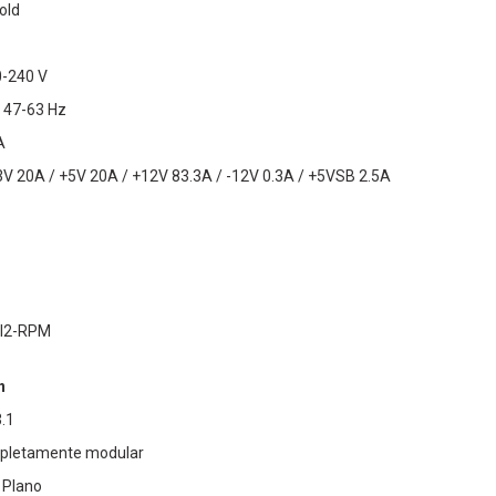
old
0-240 V
: 47-63 Hz
A
3.3V 20A / +5V 20A / +12V 83.3A / -12V 0.3A / +5VSB 2.5A
AI2-RPM
n
.1
mpletamente modular
 Plano