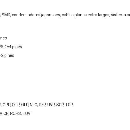
C, SMD, condensadores japoneses, cables planos extra largos, sistema an
ines
PS 4+4 pines
+2 pines
, OPP, OTP, OLP, NLO, PFP, UVP, SCP, TCP
V, CE, ROHS, TUV