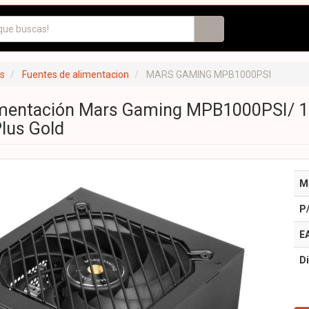
s
Fuentes de alimentacion
MARS GAMING MPB1000PSI
imentación Mars Gaming MPB1000PSI/ 1
Plus Gold
M
P
E
Di