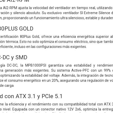
AI2-RPM ajusta la velocidad del ventilador en tiempo real, utilizando m
geración y silencio absoluto. Su exclusivo ventilador SI Extreme Silen
ón, proporcionando un funcionamiento ultra silencioso, estable y durader
 80PLUS GOLD
rtificación 80Plus Gold, ofrece una eficiencia energética superior
ión térmica. Esto no solo optimiza el consumo eléctrico, sino que tambi
ficiente, incluso en las configuraciones más exigentes.
C-DC y SMD
gía DC-DC, la MPB1000PSI garantiza una estabilidad y rendimien
a generación más exigentes. Su sistema Active-PFC con un 99% de 
optimizando la estabilidad del voltaje. Además, la integración de tecno
educe el consumo energético en un 20%, asegurando una regulación de v
 de carga.
d con ATX 3.1 y PCIe 5.1
 la eficiencia y el rendimiento con su compatibilidad total con ATX 3.1
to nivel. Equipada con un conector nativo 12V 2x6, optimiza la entreg