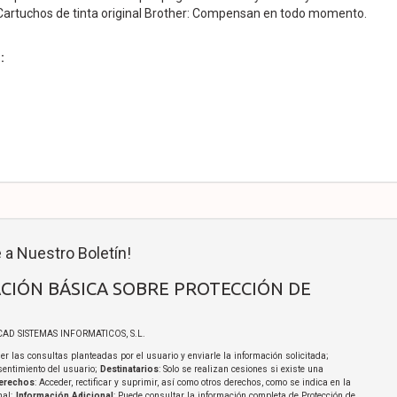
Cartuchos de tinta original Brother: Compensan en todo momento.
:
 a Nuestro Boletín!
CIÓN BÁSICA SOBRE PROTECCIÓN DE
ICAD SISTEMAS INFORMATICOS, S.L.
er las consultas planteadas por el usuario y enviarle la información solicitada;
sentimiento del usuario;
Destinatarios
: Solo se realizan cesiones si existe una
erechos
: Acceder, rectificar y suprimir, así como otros derechos, como se indica en la
nal;
Información Adicional
: Puede consultar la información completa de Protección de