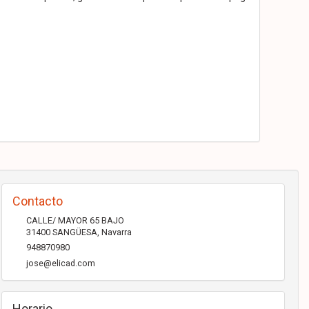
Contacto
CALLE/ MAYOR 65 BAJO
31400
SANGÜESA
,
Navarra
948870980
jose@elicad.com
Horario