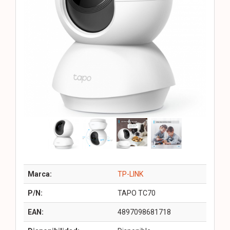
Marca:
TP-LINK
P/N:
TAPO TC70
EAN:
4897098681718