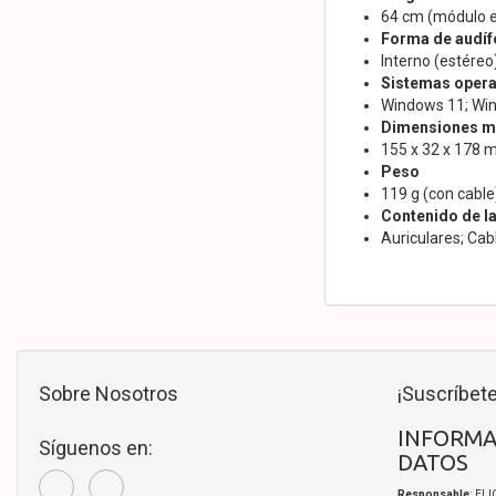
64 cm (módulo en
Forma de audí
Interno (estéreo
Sistemas opera
Windows 11; Wi
Dimensiones mín
155 x 32 x 178
Peso
119 g (con cable)
Contenido de la
Auriculares; Ca
Sobre Nosotros
¡Suscríbete
INFORMA
Síguenos en:
DATOS
Responsable
: EL