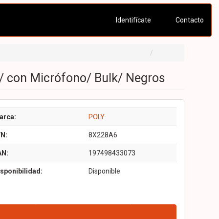
Identifícate
Contacto
/ con Micrófono/ Bulk/ Negros
arca:
POLY
/N:
8X228A6
AN:
197498433073
sponibilidad:
Disponible