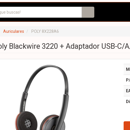
Auriculares
POLY 8X228A6
oly Blackwire 3220 + Adaptador USB-C/A
M
P
E
Di