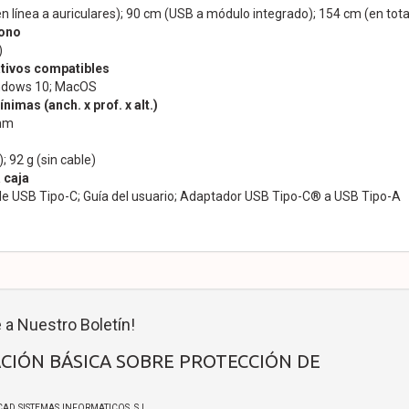
 línea a auriculares); 90 cm (USB a módulo integrado); 154 cm (en total
fono
)
tivos compatibles
ndows 10; MacOS
imas (anch. x prof. x alt.)
 mm
; 92 g (sin cable)
 caja
ble USB Tipo-C; Guía del usuario; Adaptador USB Tipo-C® a USB Tipo-A
 a Nuestro Boletín!
CIÓN BÁSICA SOBRE PROTECCIÓN DE
ICAD SISTEMAS INFORMATICOS, S.L.