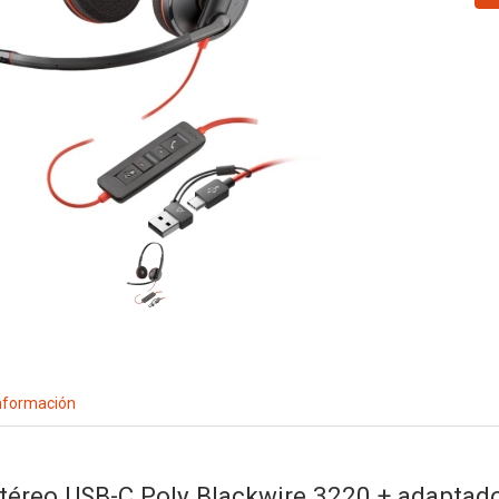
nformación
stéreo USB-C Poly Blackwire 3220 + adaptad