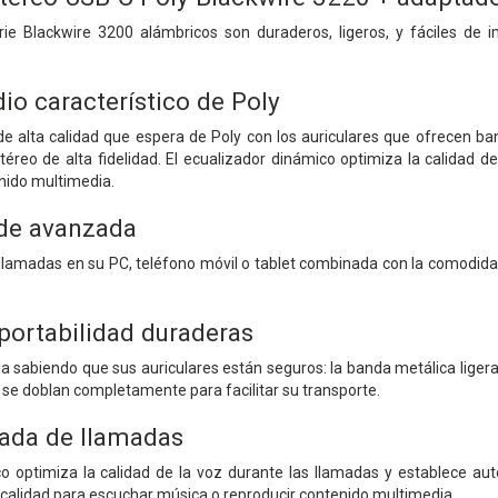
rie Blackwire 3200 alámbricos son duraderos, ligeros, y fáciles de
io característico de Poly
de alta calidad que espera de Poly con los auriculares que ofrecen b
éreo de alta fidelidad. El ecualizador dinámico optimiza la calidad 
ido multimedia.
 de avanzada
 llamadas en su PC, teléfono móvil o tablet combinada con la comodidad
ortabilidad duraderas
a sabiendo que sus auriculares están seguros: la banda metálica ligera
l se doblan completamente para facilitar su transporte.
ada de llamadas
co optimiza la calidad de la voz durante las llamadas y establece a
 calidad para escuchar música o reproducir contenido multimedia.