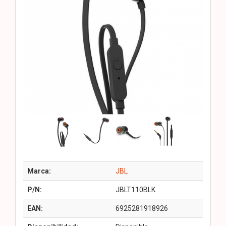
Marca:
JBL
P/N:
JBLT110BLK
EAN:
6925281918926