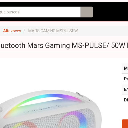
Altavoces
MARS GAMING MSPULSEW
Bluetooth Mars Gaming MS-PULSE/ 50W 
M
P
E
Di