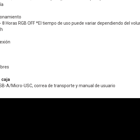
ía
ionamiento
 8 Horas RGB OFF *El tiempo de uso puede variar dependiendo del volum
th
nexión
ibres
 caja
USB-A/Micro-USC, correa de transporte y manual de usuario