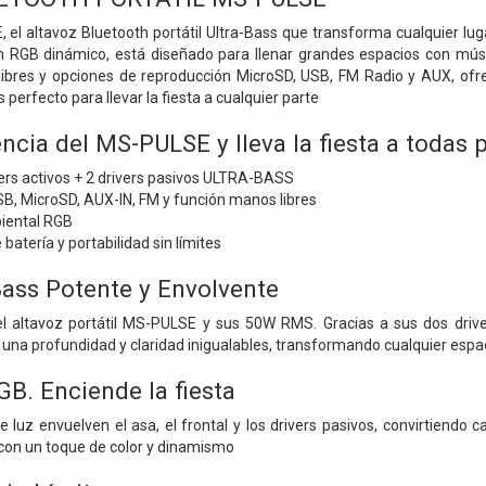
 el altavoz Bluetooth portátil Ultra-Bass que transforma cualquier lu
n RGB dinámico, está diseñado para llenar grandes espacios con músi
libres y opciones de reproducción MicroSD, USB, FM Radio y AUX, of
perfecto para llevar la fiesta a cualquier parte
ncia del MS-PULSE y lleva la fiesta a todas 
ers activos + 2 drivers pasivos ULTRA-BASS
SB, MicroSD, AUX-IN, FM y función manos libres
iental RGB
batería y portabilidad sin límites
Bass Potente y Envolvente
el altavoz portátil MS-PULSE y sus 50W RMS. Gracias a sus dos dri
 una profundidad y claridad inigualables, transformando cualquier espac
GB. Enciende la fiesta
 luz envuelven el asa, el frontal y los drivers pasivos, convirtiendo 
on un toque de color y dinamismo