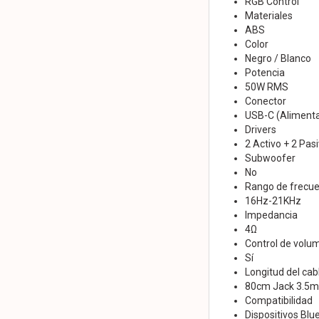
RGB Control
Materiales
ABS
Color
Negro / Blanco
Potencia
50W RMS
Conector
USB-C (Alimenta
Drivers
2 Activo + 2 Pas
Subwoofer
No
Rango de frecue
16Hz-21KHz
Impedancia
4Ω
Control de volu
Sí
Longitud del cab
80cm Jack 3.5
Compatibilidad
Dispositivos Bl