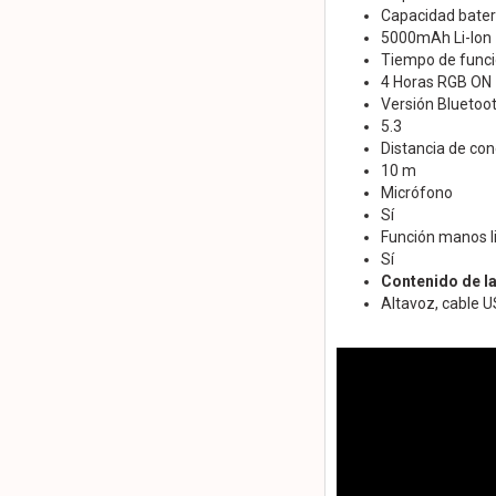
Capacidad bater
5000mAh Li-Ion
Tiempo de func
4 Horas RGB ON -
Versión Bluetoo
5.3
Distancia de co
10 m
Micrófono
Sí
Función manos l
Sí
Contenido de la
Altavoz, cable 