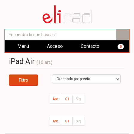
Menú
Acceso
Contacto
0
iPad Air
(16 art.)
Filtro
Ant.
01
Sig.
Ant.
01
Sig.