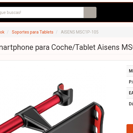
ook
Soportes para Tablets
AISENS MSC1P-105
martphone para Coche/Tablet Aisens MS
M
P
E
Di