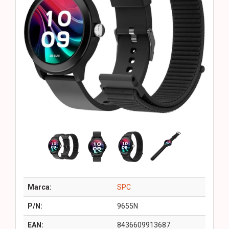
Marca:
SPC
P/N:
9655N
EAN:
8436609913687