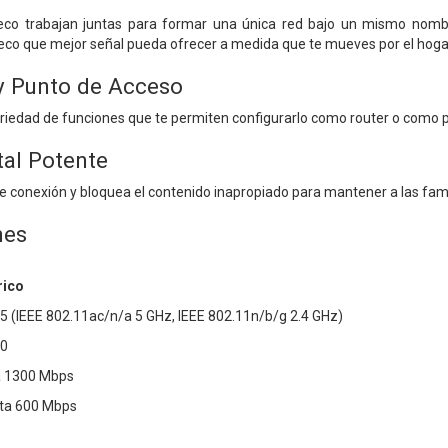
eco trabajan juntas para formar una única red bajo un mismo nombr
co que mejor señal pueda ofrecer a medida que te mueves por el hoga
y Punto de Acceso
ariedad de funciones que te permiten configurarlo como router o como 
tal Potente
e conexión y bloquea el contenido inapropiado para mantener a las fami
nes
rico
i 5 (IEEE 802.11ac/n/a 5 GHz, IEEE 802.11n/b/g 2.4 GHz)
00
a 1300 Mbps
sta 600 Mbps