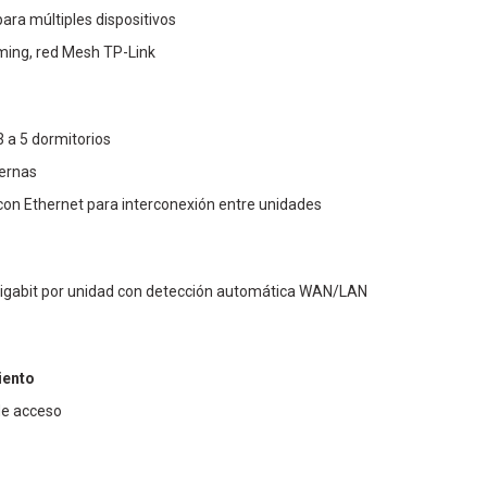
ra múltiples dispositivos
ing, red Mesh TP-Link
3 a 5 dormitorios
ternas
con Ethernet para interconexión entre unidades
 Gigabit por unidad con detección automática WAN/LAN
iento
de acceso