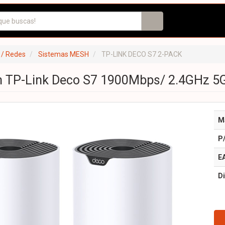
 / Redes
Sistemas MESH
TP-LINK DECO S7 2-PACK
 TP-Link Deco S7 1900Mbps/ 2.4GHz 5G
M
P
E
Di