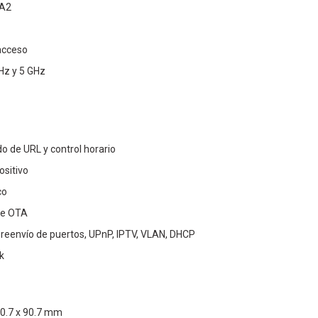
PA2
acceso
GHz y 5 GHz
ado de URL y control horario
ositivo
co
re OTA
 reenvío de puertos, UPnP, IPTV, VLAN, DHCP
k
90.7 x 90.7 mm