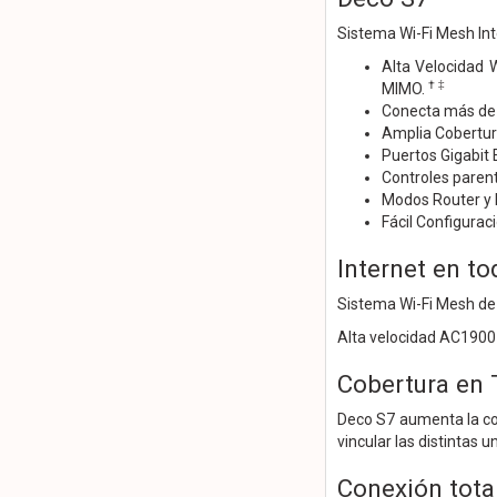
Sistema Wi-Fi Mesh In
Alta Velocidad 
† ‡
MIMO.
Conecta más de 1
Amplia Cobertura
Puertos Gigabit 
Controles parent
Modos Router y P
Fácil Configurac
Internet en t
Sistema Wi-Fi Mesh de
Alta velocidad AC1900
Cobertura en T
Deco S7 aumenta la cob
vincular las distintas
Conexión tota