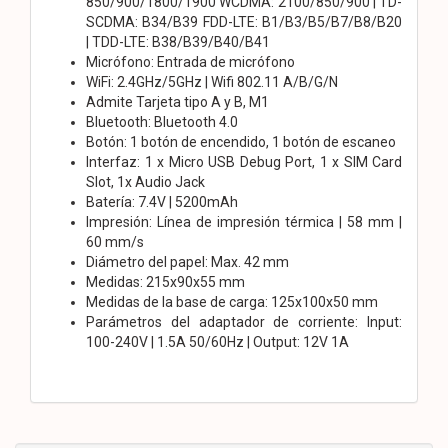
850/900/1800/1900 WCDMA: 2100/850/900 | TD-
SCDMA: B34/B39 FDD-LTE: B1/B3/B5/B7/B8/B20
| TDD-LTE: B38/B39/B40/B41
Micrófono: Entrada de micrófono
WiFi: 2.4GHz/5GHz | Wifi 802.11 A/B/G/N
Admite Tarjeta tipo A y B, M1
Bluetooth: Bluetooth 4.0
Botón: 1 botón de encendido, 1 botón de escaneo
Interfaz: 1 x Micro USB Debug Port, 1 x SIM Card
Slot, 1x Audio Jack
Batería: 7.4V | 5200mAh
Impresión: Línea de impresión térmica | 58 mm |
60 mm/s
Diámetro del papel: Max. 42 mm
Medidas: 215x90x55 mm
Medidas de la base de carga: 125x100x50 mm
Parámetros del adaptador de corriente: Input:
100-240V | 1.5A 50/60Hz | Output: 12V 1A