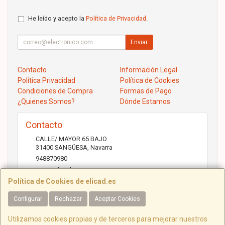
He leído y acepto la
Política de Privacidad
.
Enviar
Contacto
Información Legal
Política Privacidad
Política de Cookies
Condiciones de Compra
Formas de Pago
¿Quienes Somos?
Dónde Estamos
Contacto
CALLE/ MAYOR 65 BAJO
31400
SANGÜESA
,
Navarra
948870980
jose@elicad.com
Política de Cookies de elicad.es
Configurar
Rechazar
Aceptar Cookies
Horario
Lunes a Viernes 9:30 a 20:00 Sábados 10.00 a 14.00
Utilizamos cookies propias y de terceros para mejorar nuestros