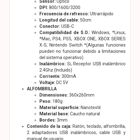
Sensor:
Óptico
DPI:
800/1600/3200
Frecuencia de refresco:
Ultrarrápido
Longitud del cable:
50cm
Conector:
USB-C
Compatibilidad de S.O.:
Windows, *Linux,
*Mac, PS4, PS5, XBOX ONE, XBOX SERIES
X-S, Nintendo Switch *(Algunas funciones
pueden no funcionar debido a limitaciones
del sistema operativo)
Inalámbrico:
Si, Receptor USB inalámbrico
2.4Ghz (Incluido)
Corriente:
300mA
Voltaje:
DC 5V
ALFOMBRILLA
Dimensiones:
360x260mm
Peso:
180g
Material superficie:
Nanotextil
Material base:
Caucho natural
Bordes:
3mm
Contenido de la caja:
Ratón, teclado, alfombrilla,
2 adaptadores USB inalámbricos, cable USB y
manual de usuario.