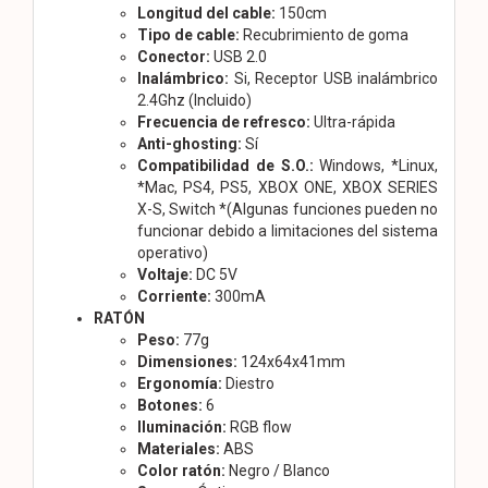
Longitud del cable:
150cm
Tipo de cable:
Recubrimiento de goma
Conector:
USB 2.0
Inalámbrico:
Si, Receptor USB inalámbrico
2.4Ghz (Incluido)
Frecuencia de refresco:
Ultra-rápida
Anti-ghosting:
Sí
Compatibilidad de S.O.:
Windows, *Linux,
*Mac, PS4, PS5, XBOX ONE, XBOX SERIES
X-S, Switch *(Algunas funciones pueden no
funcionar debido a limitaciones del sistema
operativo)
Voltaje:
DC 5V
Corriente:
300mA
RATÓN
Peso:
77g
Dimensiones:
124x64x41mm
Ergonomía:
Diestro
Botones:
6
Iluminación:
RGB flow
Materiales:
ABS
Color ratón:
Negro / Blanco