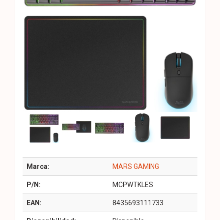
Marca:
MARS GAMING
P/N:
MCPWTKLES
EAN:
8435693111733