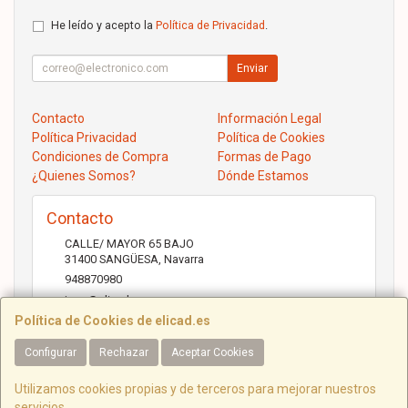
He leído y acepto la
Política de Privacidad
.
Enviar
Contacto
Información Legal
Política Privacidad
Política de Cookies
Condiciones de Compra
Formas de Pago
¿Quienes Somos?
Dónde Estamos
Contacto
CALLE/ MAYOR 65 BAJO
31400
SANGÜESA
,
Navarra
948870980
jose@elicad.com
Política de Cookies de elicad.es
Configurar
Rechazar
Aceptar Cookies
Horario
Lunes a Viernes 9:30 a 20:00 Sábados 10.00 a 14.00
Utilizamos cookies propias y de terceros para mejorar nuestros
servicios.