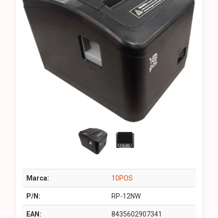
Marca:
10POS
P/N:
RP-12NW
EAN:
8435602907341