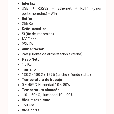
Interfaz
USB + RS232 + Ethernet + RJ11 (cajon
portamonedas) + WiFi
Buffer
256 Kb
Señal acústica
Sí (fin de impresión)
NV Flash
256 Kb
Alimentación
24V (Fuente de alimentación externa)
Peso Neto
1,0 Kg
Tamaño
138,2 x 180.2 x 129.5 (ancho x fondo x alto)
Temperatura de trabajo
0 ~ 45º C, Humedad 10 ~ 80%
Temperatura almacén
-10 ~ 60º C, Humedad 10 ~ 90%
Vida mecanismo
150 Km
Vida corte