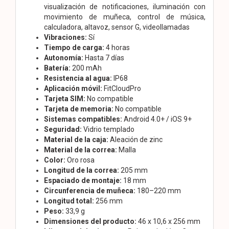
visualización de notificaciones, iluminación con
movimiento de muñeca, control de música,
calculadora, altavoz, sensor G, videollamadas
Vibraciones:
Sí
Tiempo de carga:
4 horas
Autonomía:
Hasta 7 días
Batería:
200 mAh
Resistencia al agua:
IP68
Aplicación móvil:
FitCloudPro
Tarjeta SIM:
No compatible
Tarjeta de memoria:
No compatible
Sistemas compatibles:
Android 4.0+ / iOS 9+
Seguridad:
Vidrio templado
Material de la caja:
Aleación de zinc
Material de la correa:
Malla
Color:
Oro rosa
Longitud de la correa:
205 mm
Espaciado de montaje:
18 mm
Circunferencia de muñeca:
180–220 mm
Longitud total:
256 mm
Peso:
33,9 g
Dimensiones del producto:
46 x 10,6 x 256 mm