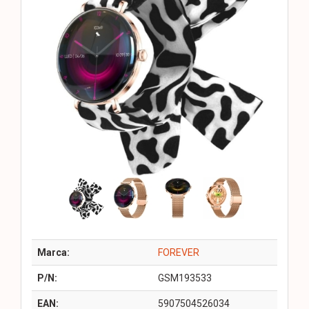
Marca:
FOREVER
P/N:
GSM193533
EAN:
5907504526034