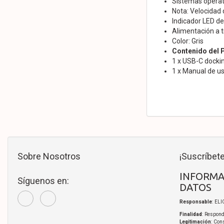
Sistemas operat
Nota: Velocidad 
Indicador LED d
Alimentación a 
Color: Gris
Contenido del 
1 x USB-C docki
1 x Manual de us
Sobre Nosotros
¡Suscríbete
INFORMA
Síguenos en:
DATOS
Responsable
: EL
Finalidad
: Respond
Legitimación
: Con