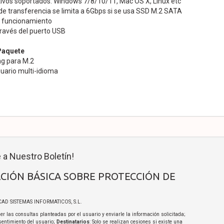
ivos soportados: Windows 7/8/10/11, Mac OS X, Linux etc
de transferencia se limita a 6Gbps si se usa SSD M.2 SATA
e funcionamiento
través del puerto USB
Paquete
ng para M.2
uario multi-idioma
 a Nuestro Boletín!
CIÓN BÁSICA SOBRE PROTECCIÓN DE
ICAD SISTEMAS INFORMATICOS, S.L.
er las consultas planteadas por el usuario y enviarle la información solicitada;
sentimiento del usuario;
Destinatarios
: Solo se realizan cesiones si existe una