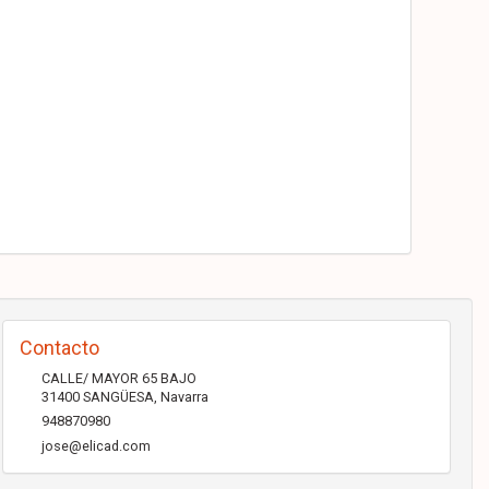
Contacto
CALLE/ MAYOR 65 BAJO
31400
SANGÜESA
,
Navarra
948870980
jose@elicad.com