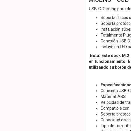
USB-C Docking para d
Soporta discos d
Soporta protoc
Instalación súper
Totalmente Plug 
Conexión USB 3.2
Incluye un LED p
Nota: Este dock M.2 
en funcionamiento. E
utilizando su botón d
Especificacion
Conexión USB-C 
Material: ABS
Velocidad de tr
Compatible con d
Soporta protocol
Capacidad disco
Tipo de formato