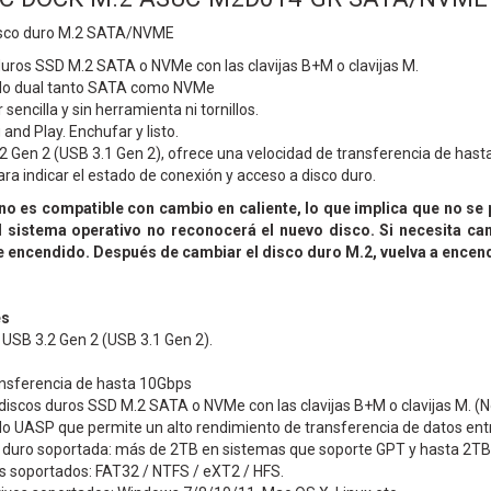
isco duro M.2 SATA/NVME
uros SSD M.2 SATA o NVMe con las clavijas B+M o clavijas M.
olo dual tanto SATA como NVMe
 sencilla y sin herramienta ni tornillos.
and Play. Enchufar y listo.
 Gen 2 (USB 3.1 Gen 2), ofrece una velocidad de transferencia de hast
ara indicar el estado de conexión y acceso a disco duro.
no es compatible con cambio en caliente, lo que implica que no se
l sistema operativo no reconocerá el nuevo disco. Si necesita ca
e encendido. Después de cambiar el disco duro M.2, vuelva a encen
es
USB 3.2 Gen 2 (USB 3.1 Gen 2).
ansferencia de hasta 10Gbps
iscos duros SSD M.2 SATA o NVMe con las clavijas B+M o clavijas M. (No
o UASP que permite un alto rendimiento de transferencia de datos entr
 duro soportada: más de 2TB en sistemas que soporte GPT y hasta 2TB 
s soportados: FAT32 / NTFS / eXT2 / HFS.