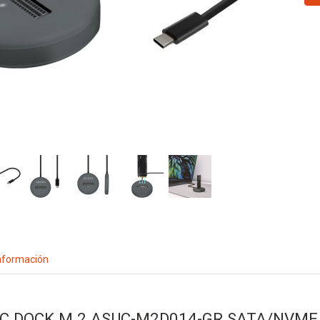
nformación
-C DOCK M.2 ASUC-M2D014-GR SATA/NVME 