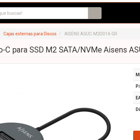
Cajas externas para Discos
AISENS ASUC-M2D014-GR
o-C para SSD M2 SATA/NVMe Aisens A
M
P
E
Di