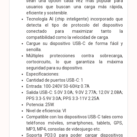
sean una opción cada vez más popular para
usuarios que buscan una carga más rápida,
eficiente y sostenible.
Tecnología AI (chip inteligente) incorporado que
detecta el tipo de protocolo del dispositivo
conectado para maximizar tanto la
compatibilidad como la velocidad de carga.
Cargue su dispositivo USB-C de forma fácil y
sencilla.
Múltiples protecciones contra sobrecarga,
cortocircuito, lo que garantiza la máxima
seguridad para su dispositivo.
Especificaciones:
Cantidad de puertos USB-C: 1
Entrada: 100-240V 50-60Hz 0.7A
Salida USB-C: 5.0V 3.0A; 9.0V 2.77A; 12.0V 2.08A;
PPS 3.3-5.9V 3.0A; PPS 3.3-11V 2.25A
Potencia: 25W.
Nivel de eficiencia: VI
Compatible con los dispositivos USB-C tales como
teléfonos móviles, smartphones, tablets, GPS,
MP3, MP4, consolas de videojuego etc.
Soporta PD3.0 para poder cargar dispositivos