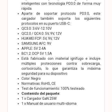
inteligentes con tecnología PD3.0 de forma muy
rápida.
Aparte de soportar protocolo PD3.0, este
cargador también soporta los siguientes
protocolos en su puerto USB-C:
QC3.0: 3.6V-12.10V
QC2.0 / QC4.0: 5V, 9V, 12V
HUAWEI FCP: 5V, 9V, 12V
SAMSUNG AFC: 9V
APPLE: 5V 2.4A
BC1.2: DCP 5V 1.5A
Está fabricado con material ignífugo e incluye
múltiples protecciones contra sobrecarga,
cortocircuito, lo que garantiza la máxima
seguridad para su dispositivo.
Color: Negro
Normativas: RoHS, CE
Test de funcionamiento: 100% testeado
Contenido del paquete:
1 x Cargador GaN 25W
1 x Manual de usuario multi-idioma