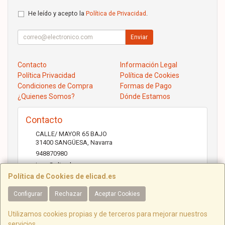
He leído y acepto la
Política de Privacidad
.
Enviar
Contacto
Información Legal
Política Privacidad
Política de Cookies
Condiciones de Compra
Formas de Pago
¿Quienes Somos?
Dónde Estamos
Contacto
CALLE/ MAYOR 65 BAJO
31400
SANGÜESA
,
Navarra
948870980
jose@elicad.com
Política de Cookies de elicad.es
Configurar
Rechazar
Aceptar Cookies
Horario
Lunes a Viernes 9:30 a 20:00 Sábados 10.00 a 14.00
Utilizamos cookies propias y de terceros para mejorar nuestros
servicios.