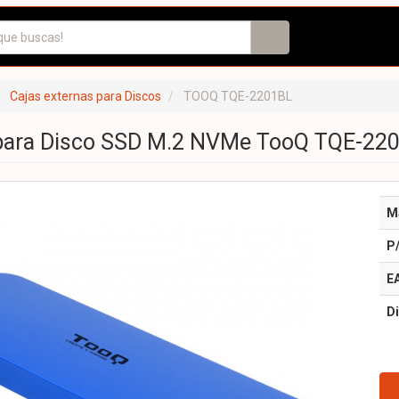
Cajas externas para Discos
TOOQ TQE-2201BL
para Disco SSD M.2 NVMe TooQ TQE-2201
M
P
E
Di