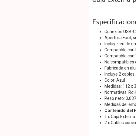
Especificacion
Conexión USB-C
Apertura Fácil, si
Incluye led de e
Compatible con
Compatible con 
No compatibles
Fabricada en al
Incluye 2 cable
Color: Azul
Medidas: 112 x 
Normativas: Ro
Peso neto: 0,037
Medidas del em
Contenido del 
1 x Caja Externa
2 x Cables cone