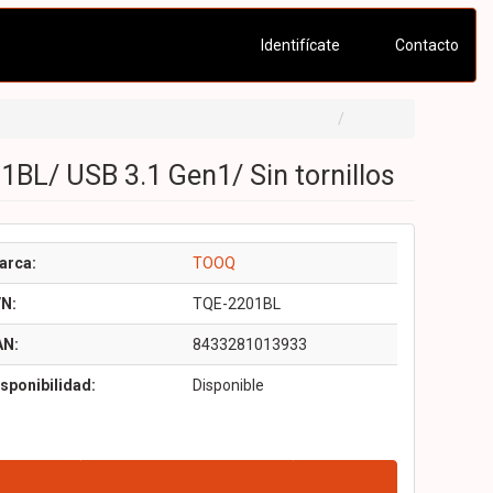
Identifícate
Contacto
BL/ USB 3.1 Gen1/ Sin tornillos
arca:
TOOQ
/N:
TQE-2201BL
AN:
8433281013933
sponibilidad:
Disponible