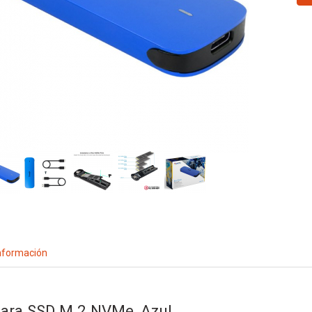
nformación
para SSD M.2 NVMe, Azul