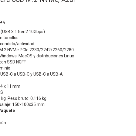
es
 (USB 3.1 Gen2 10Gbps)
n tornillos
ncendido/actividad
 M.2 NVMe PCIe 2230/2242/2260/2280
Windows, MacOS y distribuciones Linux
 con SSD NGFF
uminio
s: USB-C a USB-C y USB-C a USB-A
34 x 11 mm
HS
 kg. Peso bruto: 0,116 kg
balaje: 150x100x35 mm
Paquete
xión