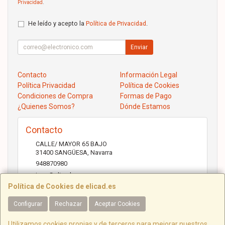
Privacidad
.
He leído y acepto la
Política de Privacidad
.
Enviar
Contacto
Información Legal
Política Privacidad
Política de Cookies
Condiciones de Compra
Formas de Pago
¿Quienes Somos?
Dónde Estamos
Contacto
CALLE/ MAYOR 65 BAJO
31400
SANGÜESA
,
Navarra
948870980
jose@elicad.com
Política de Cookies de elicad.es
Configurar
Rechazar
Aceptar Cookies
Horario
Lunes a Viernes 9:30 a 20:00 Sábados 10.00 a 14.00
Utilizamos cookies propias y de terceros para mejorar nuestros