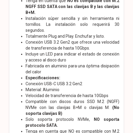
Tenga en cuenta que
NO es compatible con M.2
NGFF SSD SATA con las clavijas B y las clavijas
B+M.
Instalación súper sencilla y sin herramienta ni
tornillos. La instalación solo requerirá 30
segundos.
Totalmente Plug and Play. Enchufar y listo.
Conexión USB 3.2 Gen2 que ofrece una velocidad
de transferencia de hasta 10Gbps.
Incluye un LED para indicar el estado de conexión
y acceso al disco duro
Fabricada en aluminio para una óptima disipación
del calor
Especificaciones:
Conexión USB-C USB 3.2 Gen2
Material: Aluminio
Velocidad de transferencia de hasta 10Gbps
Compatible con discos duros SSD M.2 (NGFF)
NVMe con las clavijas B+M o clavijas M.
(No
soporta clavijas B)
Solo soporta protocolo NVMe,
NO soporta
protocolo SATA.
Tenga en cuenta que NO es compatible con M.2