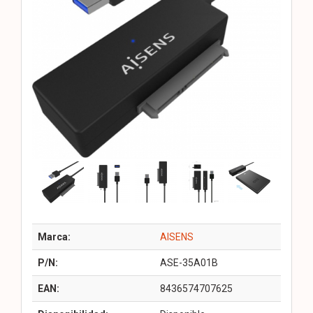
Marca:
AISENS
P/N:
ASE-35A01B
EAN:
8436574707625