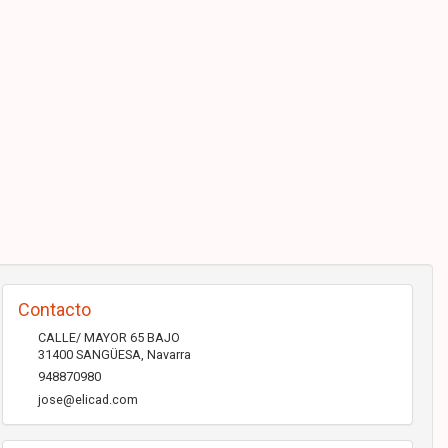
Contacto
CALLE/ MAYOR 65 BAJO
31400
SANGÜESA
,
Navarra
948870980
jose@elicad.com