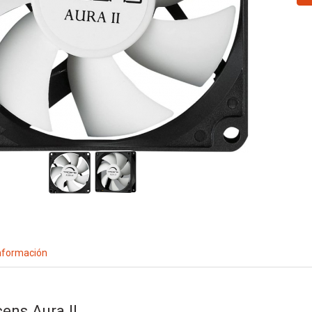
nformación
ens Aura II