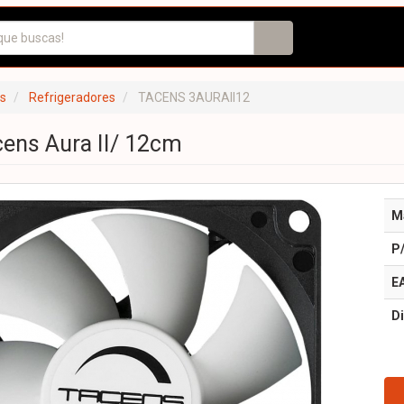
s
Refrigeradores
TACENS 3AURAII12
cens Aura II/ 12cm
M
P
E
Di