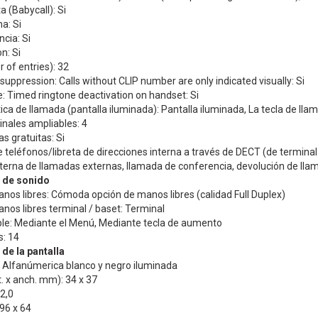
a (Babycall): Si
a: Si
cia: Si
n: Si
 of entries): 32
uppression: Calls without CLIP number are only indicated visually: Si
: Timed ringtone deactivation on handset: Si
ica de llamada (pantalla iluminada): Pantalla iluminada, La tecla de ll
nales ampliables: 4
s gratuitas: Si
 teléfonos/libreta de direcciones interna a través de DECT (de terminal 
terna de llamadas externas, llamada de conferencia, devolución de llam
s de sonido
os libres: Cómoda opción de manos libres (calidad Full Duplex)
os libres terminal / baset: Terminal
le: Mediante el Menú, Mediante tecla de aumento
: 14
de la pantalla
: Alfanúmerica blanco y negro iluminada
. x anch. mm): 34 x 37
 2,0
 96 x 64