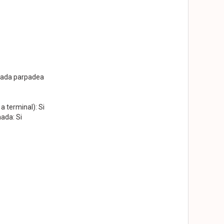
amada parpadea
a terminal): Si
ada: Si