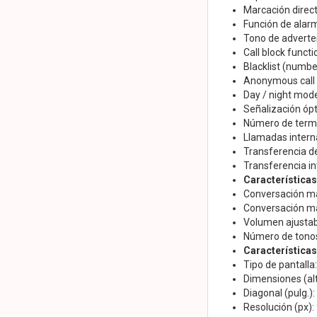
Marcación direct
Función de alarm
Tono de adverten
Call block functio
Blacklist (number
Anonymous call s
Day / night mode
Señalización ópt
Número de termi
Llamadas interna
Transferencia de
Transferencia in
Característica
Conversación man
Conversación man
Volumen ajustab
Número de tonos
Características 
Tipo de pantalla
Dimensiones (alt
Diagonal (pulg.):
Resolución (px):