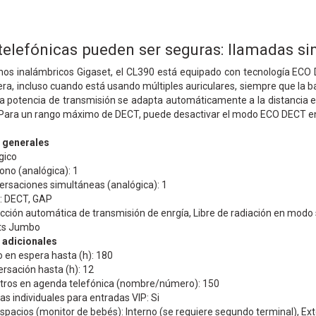
telefónicas pueden ser seguras: llamadas si
nos inalámbricos Gigaset, el CL390 está equipado con tecnología ECO 
a, incluso cuando está usando múltiples auriculares, siempre que la 
a potencia de transmisión se adapta automáticamente a la distancia ent
. Para un rango máximo de DECT, puede desactivar el modo ECO DECT 
s generales
gico
ono (analógica): 1
rsaciones simultáneas (analógica): 1
: DECT, GAP
ción automática de transmisión de enrgía, Libre de radiación en modo
nts Jumbo
 adicionales
en espera hasta (h): 180
rsación hasta (h): 12
tros en agenda telefónica (nombre/número): 150
s individuales para entradas VIP: Si
spacios (monitor de bebés): Interno (se requiere segundo terminal), Ex