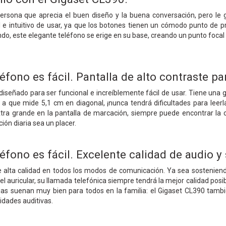
 persona que aprecia el buen diseño y la buena conversación, pero l
l e intuitivo de usar, ya que los botones tienen un cómodo punto de pre
do, este elegante teléfono se erige en su base, creando un punto foc
éfono es fácil. Pantalla de alto contraste p
diseñado para ser funcional e increíblemente fácil de usar. Tiene una g
o a que mide 5,1 cm en diagonal, ¡nunca tendrá dificultades para le
xtra grande en la pantalla de marcación, siempre puede encontrar la
ión diaria sea un placer.
éfono es fácil. Excelente calidad de audio y 
 alta calidad en todos los modos de comunicación. Ya sea sosteniend
 auricular, su llamada telefónica siempre tendrá la mejor calidad posibl
ajas suenan muy bien para todos en la familia: el Gigaset CL390 tambi
dades auditivas.