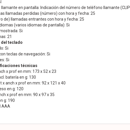
í
l llamante en pantalla: Indicación del número de teléfono llamante (CLIP
imas llamadas perdidas (número) con hora y fecha: 25
o de) llamadas entrantes con hora y fecha: 25
diomas (varios idiomas de pantalla): Si
mostrada: Si
as: 21
 del teclado
o: Si
con teclas de navegación: Si
s: Si
icaciones técnicas
anch x prof en mm: 173 x 52 x 23
cl. batería en g: 130
lt x anch x prof en mm: 92 x 121 x 40
eso en g: 120
anch x prof en mm: 90 x 97 x 35
n g: 190
MH AAA