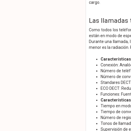
cargo.
Las llamadas 
Como todos los teléfo
están en modo de esper
Durante una llamada, l
menor es la radiación
Característica
Conexión: Analó
Número de teléf
Número de conve
Standares DECT
ECO DECT: Reduc
Funciones: Fue
Características
Tiempo en modo 
Tiempo de conve
Número de regis
Tonos de llamada
Supervisión de e