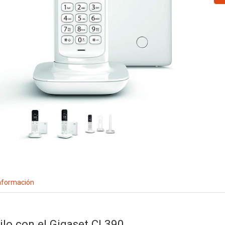
nformación
ilo con el Gigaset CL390.