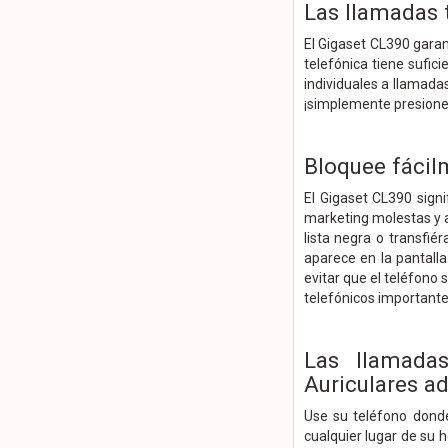
Las llamadas 
El Gigaset CL390 garant
telefónica tiene sufi
individuales a llamada
¡simplemente presione c
Bloquee fácil
El Gigaset CL390 sign
marketing molestas y 
lista negra o transfié
aparece en la pantall
evitar que el teléfono
telefónicos importante
Las llamada
Auriculares ad
Use su teléfono donde
cualquier lugar de su 