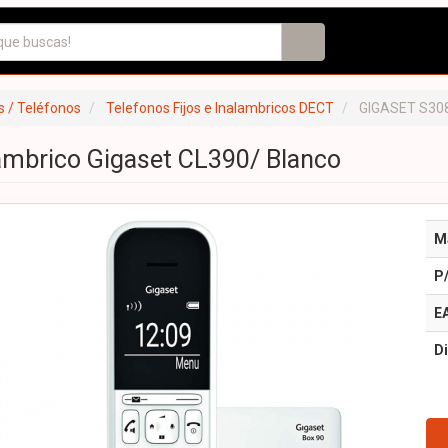
 / Teléfonos
Telefonos Fijos e Inalambricos DECT
GIGASET S30
ámbrico Gigaset CL390/ Blanco
M
P
E
Di