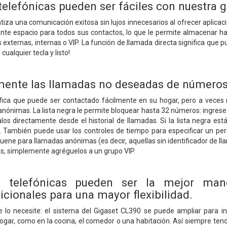
telefónicas pueden ser fáciles con nuestra g
iza una comunicación exitosa sin lujos innecesarios al ofrecer aplicacion
ciente espacio para todos sus contactos, lo que le permite almacenar 
s externas, internas o VIP. La función de llamada directa significa qu
ualquier tecla y listo!
mente las llamadas no deseadas de números 
ifica que puede ser contactado fácilmente en su hogar, pero a vece
anónimas. La lista negra le permite bloquear hasta 32 números: ingre
ralos directamente desde el historial de llamadas. Si la lista negra es
a. También puede usar los controles de tiempo para especificar un per
 suene para llamadas anónimas (es decir, aquellas sin identificador de 
s, simplemente agréguelos a un grupo VIP.
s telefónicas pueden ser la mejor man
icionales para una mayor flexibilidad.
 lo necesite: el sistema del Gigaset CL390 se puede ampliar para in
hogar, como en la cocina, el comedor o una habitación. Así siempre ten