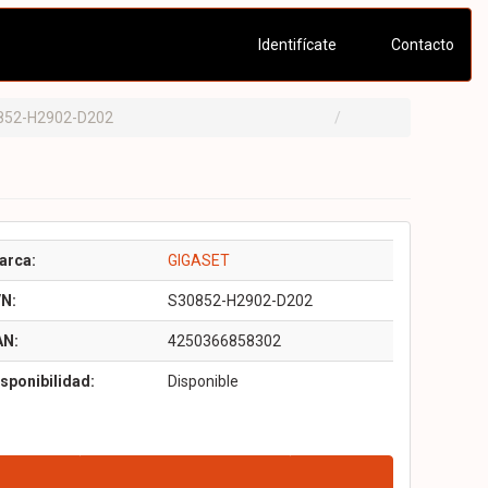
Identifícate
Contacto
852-H2902-D202
arca:
GIGASET
/N:
S30852-H2902-D202
AN:
4250366858302
sponibilidad:
Disponible