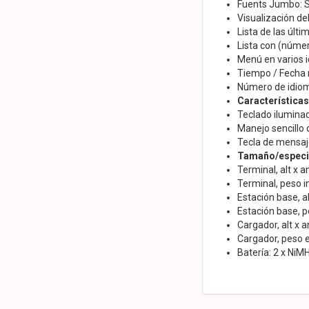
Fuents Jumbo: S
Visualización de
Lista de las últ
Lista con (númer
Menú en varios i
Tiempo / Fecha 
Número de idiom
Características
Teclado iluminad
Manejo sencillo 
Tecla de mensaje
Tamaño/especif
Terminal, alt x 
Terminal, peso in
Estación base, a
Estación base, p
Cargador, alt x 
Cargador, peso e
Batería: 2 x Ni