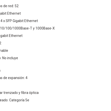
s de red: 52
gabit Ethernet
4 x SFP Gigabit Ethernet
d: 10/100/1000Base-T y 1000Base-X
igabit Ethernet
2
onable
: No incluye
n
s de expansión: 4
r trenzado y fibra óptica
eado: Categoría 5e