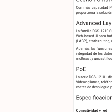
Con más capacidad Po
proporciona la solució
Advanced Laye
La familia DGS-1210 S
Web-based UI para habi
(LACP), static routing,
Además, las funciones 
integridad de los dato
multicast y unicast flo
PoE
La serie DGS-1210+ dis
Videovigilancia, teléfo
costes de despliegue y 
Especificacio
Conectividad y red