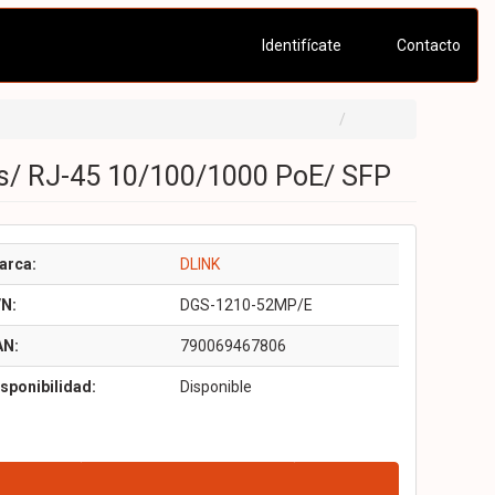
Identifícate
Contacto
s/ RJ-45 10/100/1000 PoE/ SFP
arca:
DLINK
/N:
DGS-1210-52MP/E
AN:
790069467806
sponibilidad:
Disponible