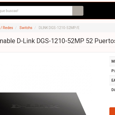
 / Redes
Switchs
DLINK DGS-1210-52MP/E
onable D-Link DGS-1210-52MP 52 Puerto
M
P
E
Di