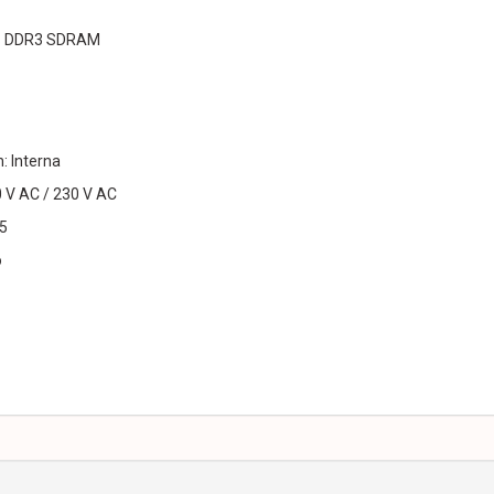
B DDR3 SDRAM
: Interna
0 V AC / 230 V AC
45
o