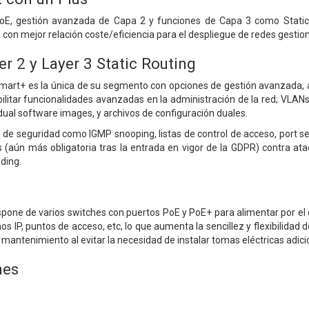
E, gestión avanzada de Capa 2 y funciones de Capa 3 como Static
n con mejor relación coste/eficiencia para el despliegue de redes gestio
r 2 y Layer 3 Static Routing
mart+ es la única de su segmento con opciones de gestión avanzada, a
litar funcionalidades avanzadas en la administración de la red; VLANs,
 dual software images, y archivos de configuración duales.
de seguridad como IGMP snooping, listas de control de acceso, port sec
s (aún más obligatoria tras la entrada en vigor de la GDPR) contra a
oding.
pone de varios switches con puertos PoE y PoE+ para alimentar por el 
nos IP, puntos de acceso, etc, lo que aumenta la sencillez y flexibilidad
mantenimiento al evitar la necesidad de instalar tomas eléctricas adici
nes