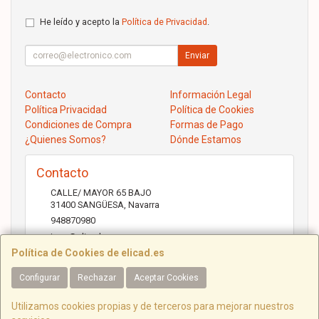
He leído y acepto la
Política de Privacidad
.
Enviar
Contacto
Información Legal
Política Privacidad
Política de Cookies
Condiciones de Compra
Formas de Pago
¿Quienes Somos?
Dónde Estamos
Contacto
CALLE/ MAYOR 65 BAJO
31400
SANGÜESA
,
Navarra
948870980
jose@elicad.com
Política de Cookies de elicad.es
Configurar
Rechazar
Aceptar Cookies
Horario
Lunes a Viernes 9:30 a 20:00 Sábados 10.00 a 14.00
Utilizamos cookies propias y de terceros para mejorar nuestros