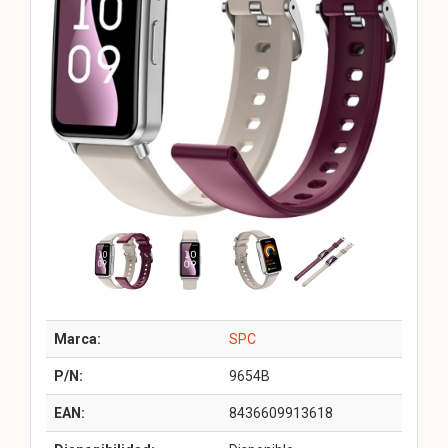
Marca:
SPC
P/N:
9654B
EAN:
8436609913618