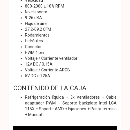
Velocidad
800-2000 ± 10% RPM
Nivel sonoro
9-26 dBA
Flujo de aire
27.2-69.2 CFM
Rodamientos
Hidráulico
Conector
PWM 4 pin
Voltaje / Corriente ventilador
12V DC / 0.15A
Voltaje / Corriente ARGB
5V DC / 0.25A
CONTENIDO DE LA CAJA
Refrigeración líquida + 3x Ventiladores + Cable
adaptador PWM + Soporte backplate Intel LGA
115X + Soporte AMD + Fijaciones + Pasta térmica
+ Manual.