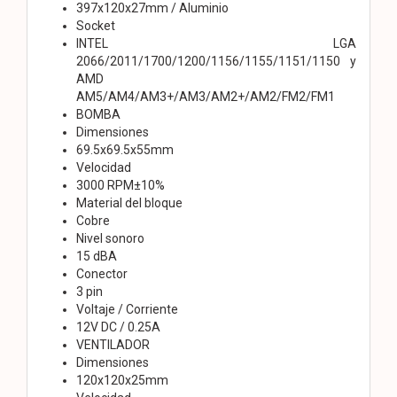
397x120x27mm / Aluminio
Socket
INTEL LGA
2066/2011/1700/1200/1156/1155/1151/1150 y
AMD
AM5/AM4/AM3+/AM3/AM2+/AM2/FM2/FM1
BOMBA
Dimensiones
69.5x69.5x55mm
Velocidad
3000 RPM±10%
Material del bloque
Cobre
Nivel sonoro
15 dBA
Conector
3 pin
Voltaje / Corriente
12V DC / 0.25A
VENTILADOR
Dimensiones
120x120x25mm