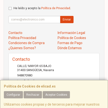
He leído y acepto la
Política de Privacidad
.
Enviar
Contacto
Información Legal
Política Privacidad
Política de Cookies
Condiciones de Compra
Formas de Pago
¿Quienes Somos?
Dónde Estamos
Contacto
CALLE/ MAYOR 65 BAJO
31400
SANGÜESA
,
Navarra
948870980
jose@elicad.com
Política de Cookies de elicad.es
Configurar
Rechazar
Aceptar Cookies
Horario
Lunes a Viernes 9:30 a 20:00 Sábados 10.00 a 14.00
Utilizamos cookies propias y de terceros para mejorar nuestros