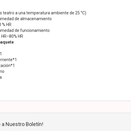
o teatro a una temperatura ambiente de 25 °C)
umedad de almacenamiento
0 % HR
medad de funcionamiento
% HR–80% HR
paquete
1
rriente*1
tación*1
rio
a
 a Nuestro Boletín!