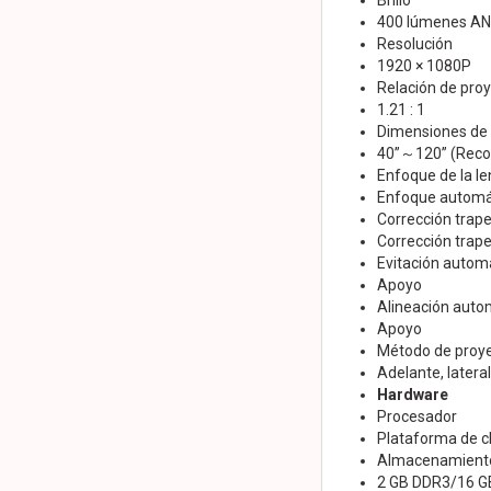
Brillo
400 lúmenes AN
Resolución
1920 × 1080P
Relación de pro
1.21 : 1
Dimensiones de l
40”～120” (Reco
Enfoque de la le
Enfoque automá
Corrección trape
Corrección trap
Evitación autom
Apoyo
Alineación auto
Apoyo
Método de proy
Adelante, lateral
Hardware
Procesador
Plataforma de c
Almacenamiento
2 GB DDR3/16 