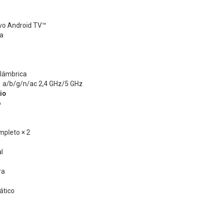
vo Android TV™
da
alámbrica
11 a/b/g/n/ac 2,4 GHz/5 GHz
io
o
mpleto × 2
l
ra
ático