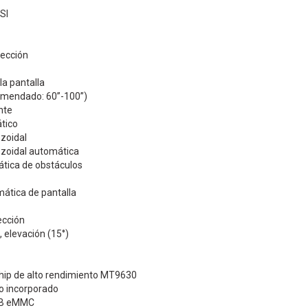
SI
yección
a pantalla
mendado: 60”-100”)
nte
tico
zoidal
ezoidal automática
ática de obstáculos
mática de pantalla
ección
, elevación (15°)
hip de alto rendimiento MT9630
 incorporado
GB eMMC