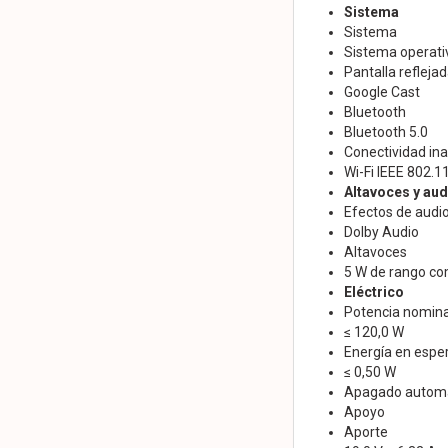
Sistema
Sistema
Sistema operati
Pantalla refleja
Google Cast
Bluetooth
Bluetooth 5.0
Conectividad in
Wi-Fi IEEE 802.
Altavoces y aud
Efectos de audi
Dolby Audio
Altavoces
5 W de rango co
Eléctrico
Potencia nomina
≤ 120,0 W
Energía en espe
≤ 0,50 W
Apagado autom
Apoyo
Aporte