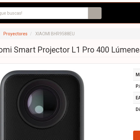
Proyectores
XIAOMI BHR9588EU
omi Smart Projector L1 Pro 400 Lúmenes
M
P
E
Di