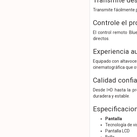
Transmite des
Transmite fácilmente p
Controle el p
El control remoto Blu
directos.
Experiencia a
Equipado con altavoces
cinematográfica que of
Calidad confi
Desde I+D hasta la pr
duradera y estable.
Especificacio
Pantalla
Tecnología de vi
Pantalla LCD