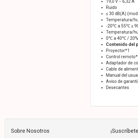
19,0 V ⎓ 6,32 A
Ruido
≤ 30 dB(A) (mod
Temperatura/h
-20℃ a 55℃ ≤ 9
Temperatura/hu
0℃ a 40℃ / 20
Contenido del 
Proyector*1
Control remoto*
Adaptador de co
Cable de alimen
Manual del usua
Aviso de garantí
Desecantes
Sobre Nosotros
¡Suscríbete