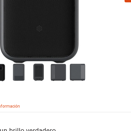
nformación
un brillo verdadero