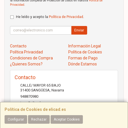
la información completa de Protección de Datos en nuestra
Política de
Privacidad
.
He leído y acepto la
Política de Privacidad
.
Enviar
Contacto
Información Legal
Política Privacidad
Política de Cookies
Condiciones de Compra
Formas de Pago
¿Quienes Somos?
Dónde Estamos
Contacto
CALLE/ MAYOR 65 BAJO
31400
SANGÜESA
,
Navarra
948870980
jose@elicad.com
Política de Cookies de elicad.es
Configurar
Rechazar
Aceptar Cookies
Horario