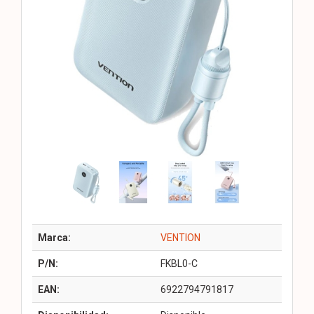
Marca:
VENTION
P/N:
FKBL0-C
EAN:
6922794791817