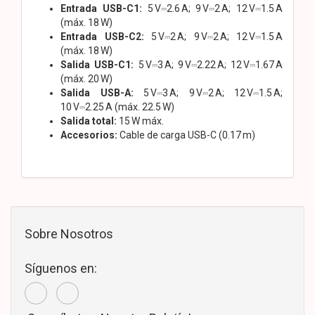
Entrada USB-C1:
5 V⎓2.6 A; 9 V⎓2 A; 12 V⎓1.5 A
(máx. 18 W)
Entrada USB-C2:
5 V⎓2 A; 9 V⎓2 A; 12 V⎓1.5 A
(máx. 18 W)
Salida USB-C1:
5 V⎓3 A; 9 V⎓2.22 A; 12 V⎓1.67 A
(máx. 20 W)
Salida USB-A:
5 V⎓3 A; 9 V⎓2 A; 12 V⎓1.5 A;
10 V⎓2.25 A (máx. 22.5 W)
Salida total:
15 W máx.
Accesorios:
Cable de carga USB-C (0.17 m)
Sobre Nosotros
Síguenos en: