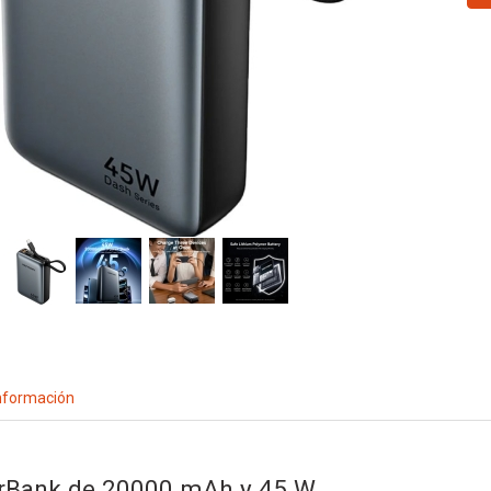
nformación
rBank de 20000 mAh y 45 W