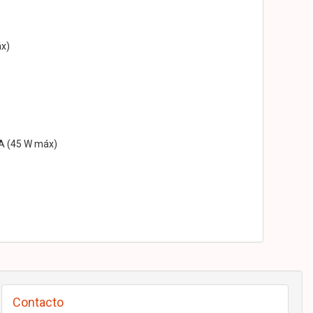
áx)
 A (45 W máx)
Contacto