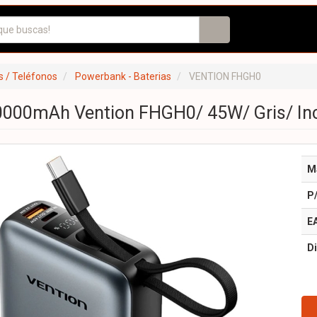
 / Teléfonos
Powerbank - Baterias
VENTION FHGH0
000mAh Vention FHGH0/ 45W/ Gris/ Inc
M
P
E
Di