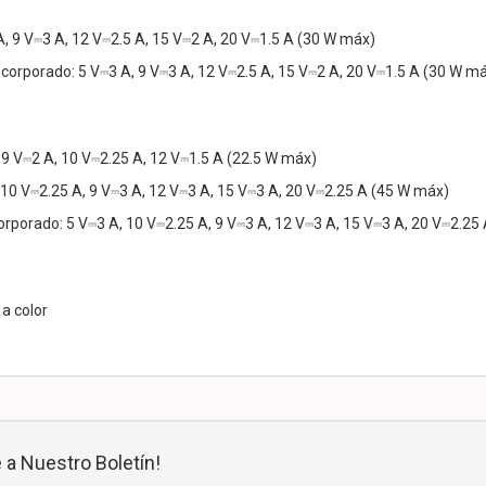
, 9 V⎓3 A, 12 V⎓2.5 A, 15 V⎓2 A, 20 V⎓1.5 A (30 W máx)
corporado: 5 V⎓3 A, 9 V⎓3 A, 12 V⎓2.5 A, 15 V⎓2 A, 20 V⎓1.5 A (30 W m
 9 V⎓2 A, 10 V⎓2.25 A, 12 V⎓1.5 A (22.5 W máx)
 10 V⎓2.25 A, 9 V⎓3 A, 12 V⎓3 A, 15 V⎓3 A, 20 V⎓2.25 A (45 W máx)
orporado: 5 V⎓3 A, 10 V⎓2.25 A, 9 V⎓3 A, 12 V⎓3 A, 15 V⎓3 A, 20 V⎓2.25
a color
 a Nuestro Boletín!