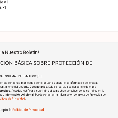
io × 1
a ×1
 a Nuestro Boletín!
CIÓN BÁSICA SOBRE PROTECCIÓN DE
ICAD SISTEMAS INFORMATICOS, S.L.
er las consultas planteadas por el usuario y enviarle la información solicitada;
sentimiento del usuario;
Destinatarios
: Solo se realizan cesiones si existe una
erechos
: Acceder, rectificar y suprimir, así como otros derechos, como se indica en la
nal;
Información Adicional
: Puede consultar la información completa de Protección de
olítica de Privacidad
.
acepto la
Política de Privacidad
.