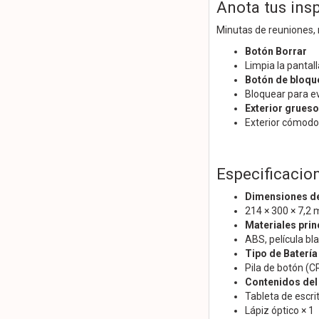
Anota tus ins
Minutas de reuniones, 
Botón Borrar
Limpia la pantal
Botón de bloqu
Bloquear para ev
Exterior grues
Exterior cómodo 
Especificacio
Dimensiones de
214 × 300 × 7,2
Materiales prin
ABS, película bla
Tipo de Batería
Pila de botón (
Contenidos del
Tableta de escri
Lápiz óptico × 1