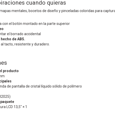
piraciones cuando quieras
mapas mentales, bocetos de diseño y pinceladas coloridas para capturar
la con el botón montado en la parte superior
eo
itar el borrado accidental
o hecho de ABS.
al tacto, resistente y duradero.
nes
l producto
 mm
cipales
nda de pantalla de cristal líquido sólido de polímero
CR2025)
 paquete
tura LCD 13,5" × 1