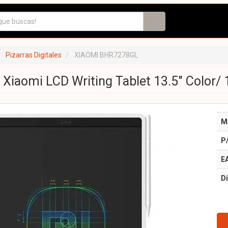
Pizarras Digitales
XIAOMI BHR7278GL
l Xiaomi LCD Writing Tablet 13.5" Color/ 
M
P
E
Di