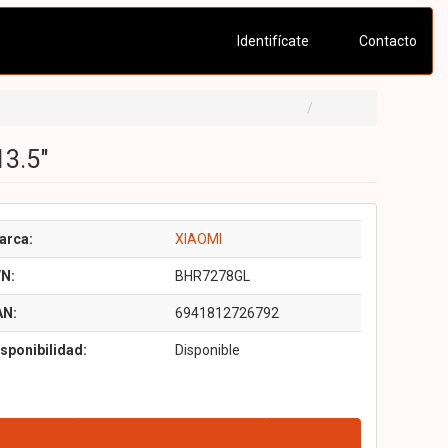
Identifícate
Contacto
13.5"
arca:
XIAOMI
/N:
BHR7278GL
AN:
6941812726792
sponibilidad:
Disponible