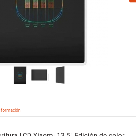
nformación
critura LCD Xiaomi 13.5"
Edición de color