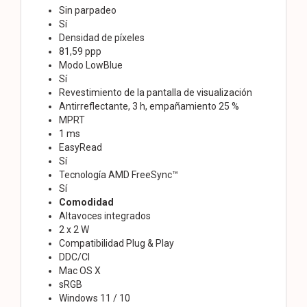
Sin parpadeo
Sí
Densidad de píxeles
81,59 ppp
Modo LowBlue
Sí
Revestimiento de la pantalla de visualización
Antirreflectante, 3 h, empañamiento 25 %
MPRT
1 ms
EasyRead
Sí
Tecnología AMD FreeSync™
Sí
Comodidad
Altavoces integrados
2 x 2 W
Compatibilidad Plug & Play
DDC/CI
Mac OS X
sRGB
Windows 11 / 10