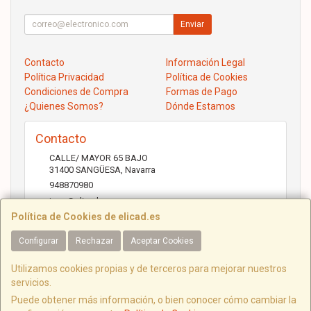
Enviar
Contacto
Información Legal
Política Privacidad
Política de Cookies
Condiciones de Compra
Formas de Pago
¿Quienes Somos?
Dónde Estamos
Contacto
CALLE/ MAYOR 65 BAJO
31400
SANGÜESA
,
Navarra
948870980
jose@elicad.com
Política de Cookies de elicad.es
Configurar
Rechazar
Aceptar Cookies
Horario
Lunes a Viernes 9:30 a 20:00 Sábados 10.00 a 14.00
Utilizamos cookies propias y de terceros para mejorar nuestros
servicios.
Puede obtener más información, o bien conocer cómo cambiar la