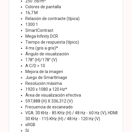
250 cd/m²
Colores de pantalla
16,7 M
Relación de contraste (típica)
1300:1
SmartContrast
Mega Infinity DCR
Tiempo de respuesta (típico)
4 ms (gris a gris)*
Ángulo de visualización
178° (H)/178° (V)
A C/D > 10
Mejora de la imagen
Juego de SmartImage
Resolución máxima
1920 x 1080 a 120 Hz*
Área de visualización efectiva
597,888 (H) X 336,312 (V)
Frecuencia de escaneado
VGA: 30 KHz - 85 KHz (H) / 48 Hz - 60 Hz (V); HDMI:
30 KHz - 115 KHz (H) / 48 Hz - 120 Hz (V)
sRGB
Sí