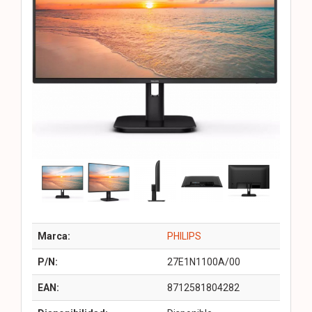
Marca:
PHILIPS
P/N:
27E1N1100A/00
EAN:
8712581804282