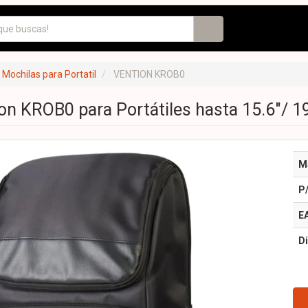
Mochilas para Portatil
VENTION KROB0
on KROB0 para Portátiles hasta 15.6"/ 
M
P
E
Di