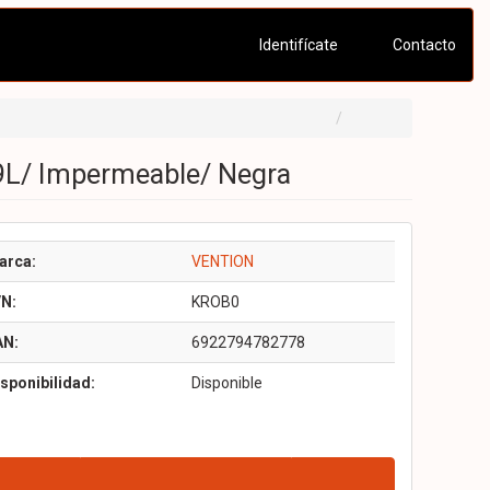
Identifícate
Contacto
19L/ Impermeable/ Negra
arca:
VENTION
/N:
KROB0
AN:
6922794782778
sponibilidad:
Disponible