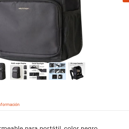
nformación
meable para portátil, color negro