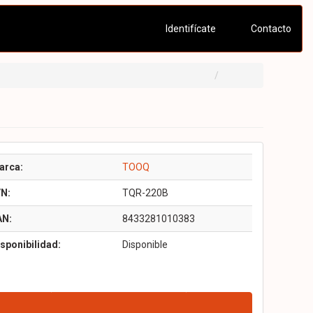
Identifícate
Contacto
arca:
TOOQ
/N:
TQR-220B
AN:
8433281010383
sponibilidad:
Disponible