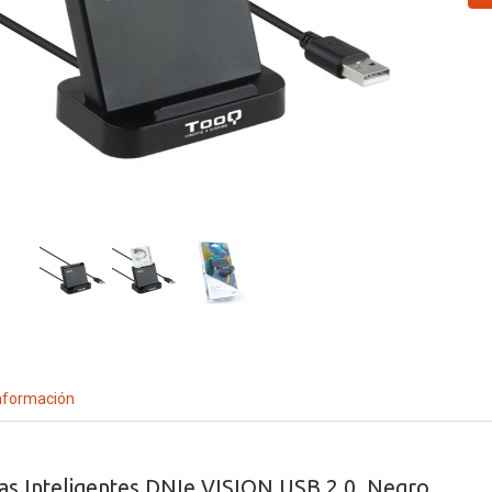
nformación
tas Inteligentes DNIe VISION USB 2.0, Negro