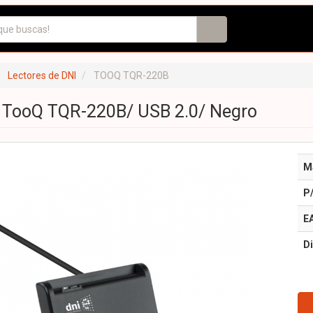
Lectores de DNI
TOOQ TQR-220B
I TooQ TQR-220B/ USB 2.0/ Negro
M
P
E
Di