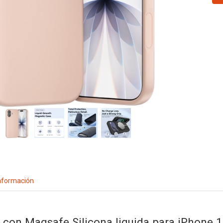
nformación
 con Magsafe Silicona liquida para iPhone