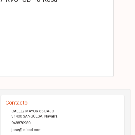
Contacto
CALLE/ MAYOR 65 BAJO
31400
SANGÜESA
,
Navarra
948870980
jose@elicad.com