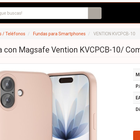
 / Teléfonos
Fundas para Smartphones
VENTION KVCPCB-10
na con Magsafe Vention KVCPCB-10/ Com
M
P
E
Di