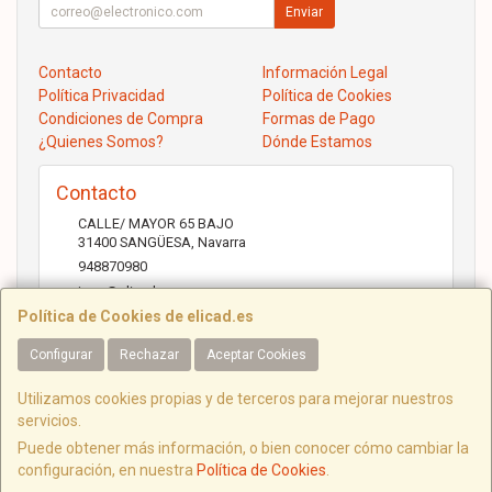
Enviar
Contacto
Información Legal
Política Privacidad
Política de Cookies
Condiciones de Compra
Formas de Pago
¿Quienes Somos?
Dónde Estamos
Contacto
CALLE/ MAYOR 65 BAJO
31400
SANGÜESA
,
Navarra
948870980
jose@elicad.com
Política de Cookies de elicad.es
Configurar
Rechazar
Aceptar Cookies
Horario
Lunes a Viernes 9:30 a 20:00 Sábados 10.00 a 14.00
Utilizamos cookies propias y de terceros para mejorar nuestros
servicios.
Puede obtener más información, o bien conocer cómo cambiar la
configuración, en nuestra
Política de Cookies
.
C/ Mayor, 65, 31400, Navarra, España. - C.I.F.: B31843022 - Tfno: 948870980