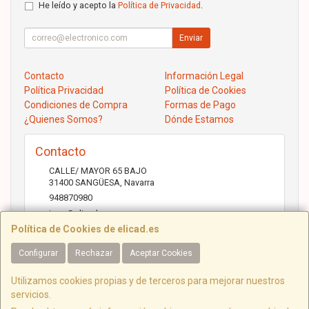
He leído y acepto la
Política de Privacidad
.
Enviar
Contacto
Información Legal
Política Privacidad
Política de Cookies
Condiciones de Compra
Formas de Pago
¿Quienes Somos?
Dónde Estamos
Contacto
CALLE/ MAYOR 65 BAJO
31400
SANGÜESA
,
Navarra
948870980
jose@elicad.com
Política de Cookies de elicad.es
Configurar
Rechazar
Aceptar Cookies
Horario
Lunes a Viernes 9:30 a 20:00 Sábados 10.00 a 14.00
Utilizamos cookies propias y de terceros para mejorar nuestros
servicios.