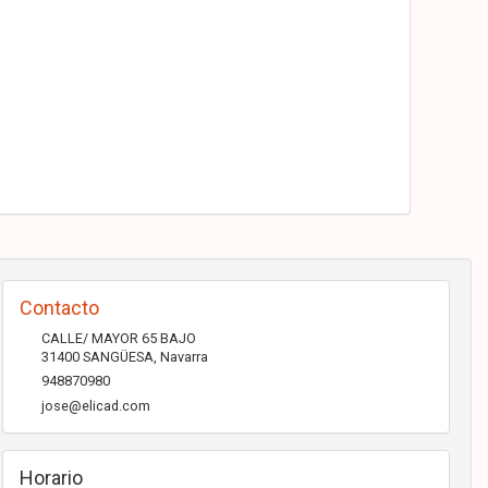
Contacto
CALLE/ MAYOR 65 BAJO
31400
SANGÜESA
,
Navarra
948870980
jose@elicad.com
Horario