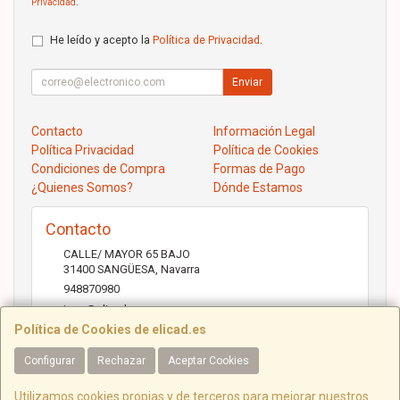
Privacidad
.
He leído y acepto la
Política de Privacidad
.
Enviar
Contacto
Información Legal
Política Privacidad
Política de Cookies
Condiciones de Compra
Formas de Pago
¿Quienes Somos?
Dónde Estamos
Contacto
CALLE/ MAYOR 65 BAJO
31400
SANGÜESA
,
Navarra
948870980
jose@elicad.com
Política de Cookies de elicad.es
Configurar
Rechazar
Aceptar Cookies
Horario
Lunes a Viernes 9:30 a 20:00 Sábados 10.00 a 14.00
Utilizamos cookies propias y de terceros para mejorar nuestros