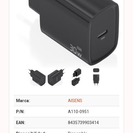
Marca:
AISENS
P/N:
A110-0951
EAN:
8435739903414