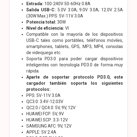
Entrada:
100-240V 50-60Hz 0.8A
Salida USB-C:
5.0V 3.0A; 9.0V 3.0A; 12.0V 2.5A
(30W Max.) PPS: 5V-11V 3.0A
Potencia total:
30W
Nivel de eficiencia:
VI
Compatible con la mayoría de los dispositivos
USB-C tales como portátiles, teléfonos móviles,
smartphones, tablets, GPS, MP3, MP4, consolas
de videojuego etc.
Soporta PD3.0 para poder cargar dispositivos
inteligentes con tecnología PD3.0 de forma muy
rápida.
Aparte de soportar protocolo PD3.0, este
cargador también soporta los siguientes
protocolos:
PPS: 5V-11V 3.0A
QC3.0: 3.4V-12.03V
QC2.0 / QC4.0: 5V, 9V, 12V
HUAWEI FCP: 5V, 9V
HUAWEI SCP: 3.3-12V
SAMSUNG AFC: 9V, 12V
APPLE: 5V 2.4A