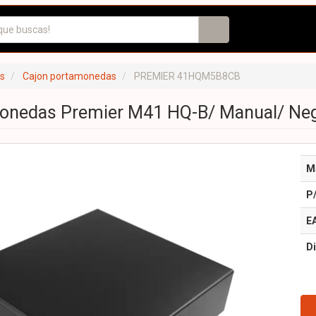
s
Cajon portamonedas
PREMIER 41HQM5B8CB
onedas Premier M41 HQ-B/ Manual/ Ne
M
P
E
Di