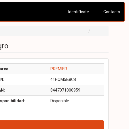
Identifícate
Contacto
gro
arca:
PREMIER
/N:
41HQM5B8CB
AN:
8447071000959
sponibilidad:
Disponible