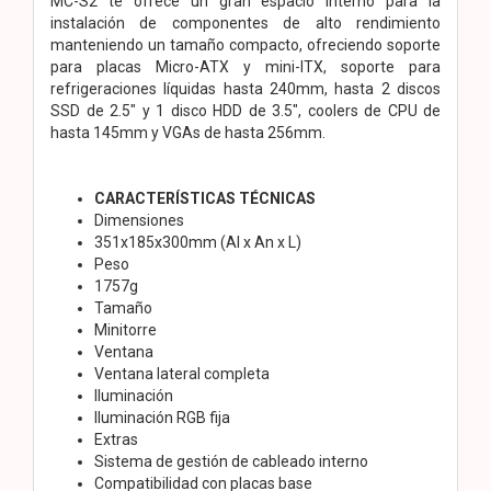
MC-S2 te ofrece un gran espacio interno para la
instalación de componentes de alto rendimiento
manteniendo un tamaño compacto, ofreciendo soporte
para placas Micro-ATX y mini-ITX, soporte para
refrigeraciones líquidas hasta 240mm, hasta 2 discos
SSD de 2.5" y 1 disco HDD de 3.5", coolers de CPU de
hasta 145mm y VGAs de hasta 256mm.
CARACTERÍSTICAS TÉCNICAS
Dimensiones
351x185x300mm (Al x An x L)
Peso
1757g
Tamaño
Minitorre
Ventana
Ventana lateral completa
Iluminación
Iluminación RGB fija
Extras
Sistema de gestión de cableado interno
Compatibilidad con placas base