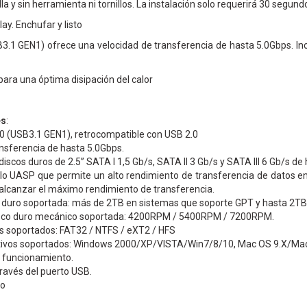
lla y sin herramienta ni tornillos. La instalación solo requerirá 30 segund
ay. Enchufar y listo
.1 GEN1) ofrece una velocidad de transferencia de hasta 5.0Gbps. Inc
para una óptima disipación del calor
es
:
0 (USB3.1 GEN1), retrocompatible con USB 2.0
nsferencia de hasta 5.0Gbps.
iscos duros de 2.5” SATA I 1,5 Gb/s, SATA II 3 Gb/s y SATA III 6 Gb/s d
lo UASP que permite un alto rendimiento de transferencia de datos ent
alcanzar el máximo rendimiento de transferencia.
 duro soportada: más de 2TB en sistemas que soporte GPT y hasta 2TB 
isco duro mecánico soportada: 4200RPM / 5400RPM / 7200RPM.
s soportados: FAT32 / NTFS / eXT2 / HFS
tivos soportados: Windows 2000/XP/VISTA/Win7/8/10, Mac OS 9.X/M
e funcionamiento.
ravés del puerto USB.
io