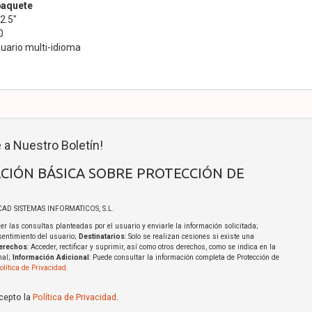
paquete
2.5"
0
uario multi-idioma
 a Nuestro Boletín!
CIÓN BÁSICA SOBRE PROTECCIÓN DE
ICAD SISTEMAS INFORMATICOS, S.L.
er las consultas planteadas por el usuario y enviarle la información solicitada;
sentimiento del usuario;
Destinatarios
: Solo se realizan cesiones si existe una
erechos
: Acceder, rectificar y suprimir, así como otros derechos, como se indica en la
nal;
Información Adicional
: Puede consultar la información completa de Protección de
olítica de Privacidad
.
acepto la
Política de Privacidad
.