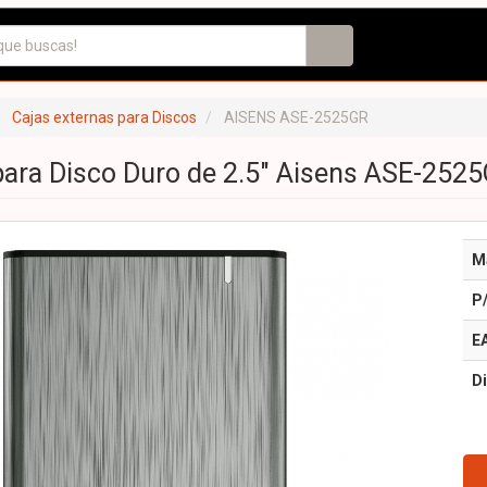
Cajas externas para Discos
AISENS ASE-2525GR
para Disco Duro de 2.5" Aisens ASE-2525G
M
P
E
Di