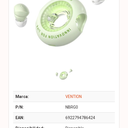
Marca:
VENTION
P/N:
NBRG0
EAN:
6922794786424