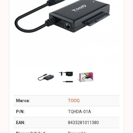
Marca:
TOOQ
P/N:
TQHDA-01A
EAN:
8433281011380